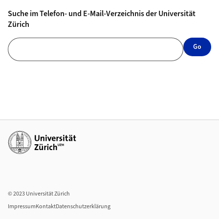
Suche im Telefon- und E-Mail-Verzeichnis der Universität
Zürich
Suche im Telefon- und E-Mail-Verzeichnis der Universität Zürich
Go
Weiterführende Links
© 2023 Universität Zürich
Impressum
Kontakt
Datenschutzerklärung